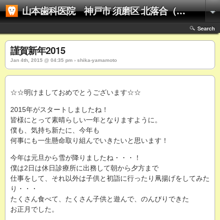
山本歯科医院 神戸市 須磨区 北落合（名谷駅）の歯医者さん 訪問歯科（往診）対応可
Search
謹賀新年2015
Jan 4th, 2015 @ 04:35 pm › shika-yamamoto
☆☆明けましておめでとうございます☆☆
2015年がスタートしましたね！
皆様にとって素晴らしい一年となりますように。
僕も、気持ち新たに、今年も
何事にも一生懸命取り組んでいきたいと思います！
今年は元旦から雪が降りましたね・・・！
僕は2日は休日診療所に出務して朝から夕方まで
仕事をして、それ以外は子供と初詣に行ったり凧揚げをしてみた
り・・・
たくさん食べて、たくさん子供と遊んで、のんびりできた
お正月でした。