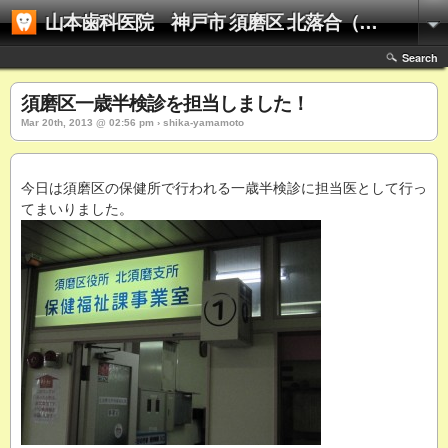
山本歯科医院 神戸市 須磨区 北落合（名谷駅）の歯医者さん 訪問歯科（往診）対応可
Search
須磨区一歳半検診を担当しました！
Mar 20th, 2013 @ 02:56 pm › shika-yamamoto
今日は須磨区の保健所で行われる一歳半検診に担当医として行っ
てまいりました。