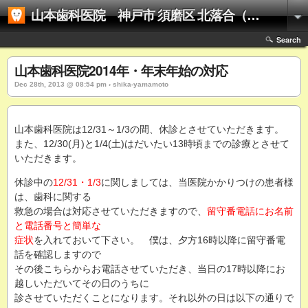
山本歯科医院 神戸市 須磨区 北落合（名谷駅）の歯医者さん 訪問歯科（往診）対応可
Search
山本歯科医院2014年・年末年始の対応
Dec 28th, 2013 @ 08:54 pm › shika-yamamoto
山本歯科医院は12/31～1/3の間、休診とさせていただきます。
また、12/30(月)と1/4(土)はだいたい13時頃までの診療とさせて
いただきます。
休診中の
12/31・1/3
に関しましては、当医院かかりつけの患者様
は、歯科に関する
救急の場合は対応させていただきますので、
留守番電話にお名前
と電話番号と簡単な
症状
を入れておいて下さい。 僕は、夕方16時以降に留守番電
話を確認しますので
その後こちらからお電話させていただき、当日の17時以降にお
越しいただいてその日のうちに
診させていただくことになります。それ以外の日は以下の通りで