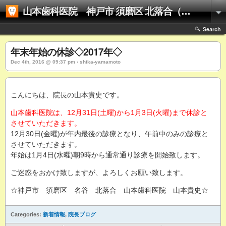
山本歯科医院 神戸市 須磨区 北落合（名谷駅）の歯医者さん 訪問歯科（往診）対応可
Search
年末年始の休診◇2017年◇
Dec 4th, 2016 @ 09:37 pm › shika-yamamoto
こんにちは、院長の山本貴史です。
山本歯科医院は、12月31日(土曜)から1月3日(火曜)まで休診と
させていただきます。
12月30日(金曜)が年内最後の診療となり、午前中のみの診療と
させていただきます。
年始は1月4日(水曜)朝9時から通常通り診療を開始致します。
ご迷惑をおかけ致しますが、よろしくお願い致します。
☆神戸市 須磨区 名谷 北落合 山本歯科医院 山本貴史☆
Categories:
新着情報
,
院長ブログ